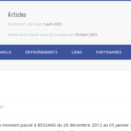
Articles
Journal N°2 du Club
1 avril 2025
Week-end chargé pour les coutançais
10 mars 2025
CLASS TRI
3 mars 2025
NVILLE
ENTRAÎNEMENTS
LIENS
PARTENAIRES
1er Journal Trimestriel CT
8 février 2025
Réunion de la galette
18 janvier 2025
Abonnez-vous à ce blog par email.
Saisissez votre adresse email pour vous abonner à ce blog et recevoir 
Adresse
Email
age
Abonnez-vous
bon moment passé à BESSANS du 29 décembre 2012 au 05 janvier 
Rejoignez les 534 autres abonnés