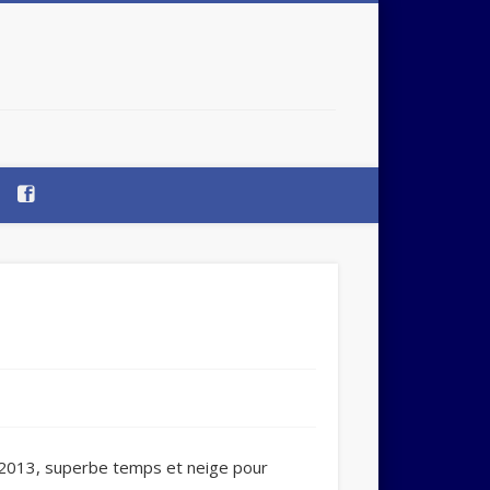
Accès
a
la
page
Facebook
une notification de chaque nouvel article par email.
2013, superbe temps et neige pour