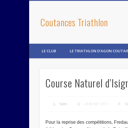
Coutances Triathlon
LE CLUB
LE TRIATHLON D’AGON COUTAI
Course Naturel d’Isig
Yann
24 février 2013
Co
Pour la reprise des compétitions, Freda