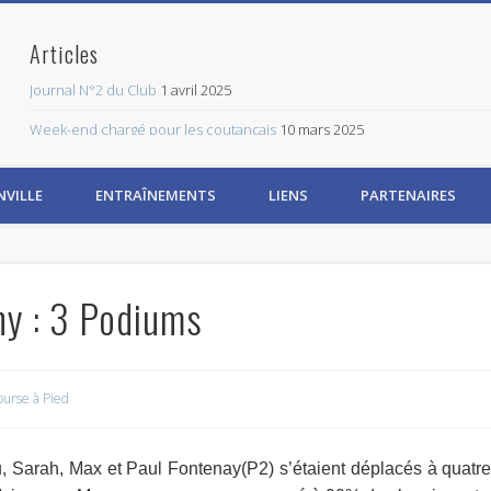
Articles
Journal N°2 du Club
1 avril 2025
Week-end chargé pour les coutançais
10 mars 2025
CLASS TRI
3 mars 2025
NVILLE
ENTRAÎNEMENTS
LIENS
PARTENAIRES
1er Journal Trimestriel CT
8 février 2025
Réunion de la galette
18 janvier 2025
Abonnez-vous à ce blog par email.
ny : 3 Podiums
Saisissez votre adresse email pour vous abonner à ce blog et recevoir 
Adresse
Email
urse à Pied
Abonnez-vous
u, Sarah, Max et Paul Fontenay(P2) s’étaient déplacés à quatr
Rejoignez les 534 autres abonnés