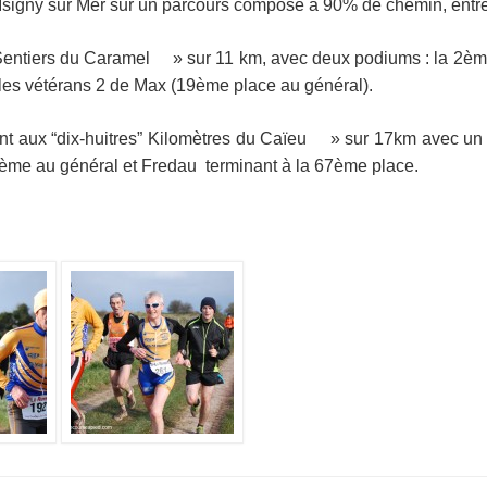
’Isigny sur Mer sur un parcours composé à 90% de chemin, entr
Sentiers du Caramel
» sur 11 km, avec deux podiums : la 2è
 les vétérans 2 de Max (19ème place au général).
nt aux “dix-huitres” Kilomètres du Caïeu
» sur 17km avec un 
ème au général et Fredau terminant à la 67ème place.