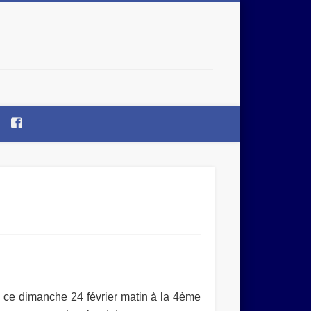
Accès
a
la
page
Facebook
une notification de chaque nouvel article par email.
e ce dimanche 24 février matin à la 4ème