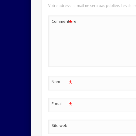
Votre adresse e-mail ne sera pas publiée.
Les cham
*
Commentaire
*
Nom
*
E-mail
Site web