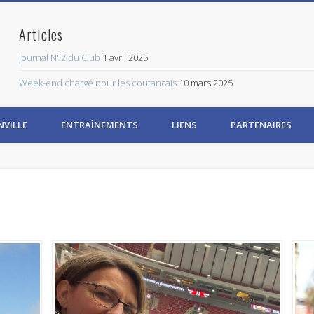
Articles
Journal N°2 du Club
1 avril 2025
Week-end chargé pour les coutançais
10 mars 2025
CLASS TRI
3 mars 2025
NVILLE
ENTRAÎNEMENTS
LIENS
PARTENAIRES
1er Journal Trimestriel CT
8 février 2025
Réunion de la galette
18 janvier 2025
Abonnez-vous à ce blog par email.
Saisissez votre adresse email pour vous abonner à ce blog et recevoir 
Adresse
Email
Abonnez-vous
Rejoignez les 534 autres abonnés