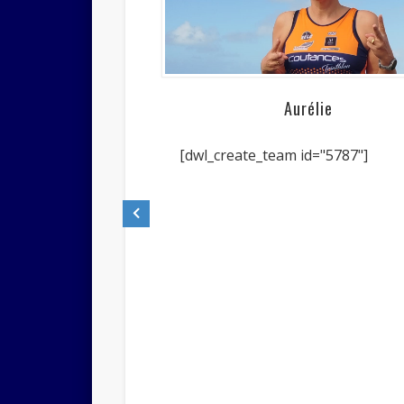
Aurélie
ud G
[dwl_create_team id="5787"]
d="5787"]