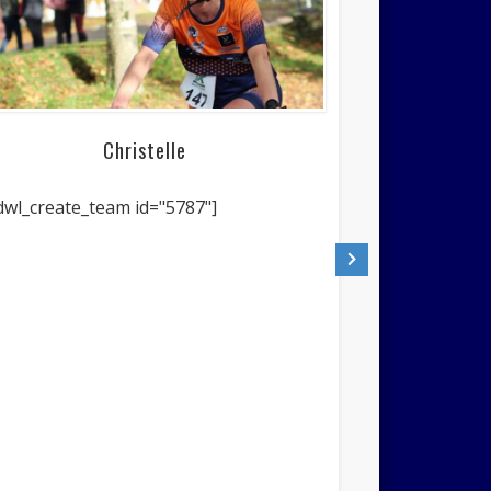
Christelle
dwl_create_team id="5787"]
Ch
[dwl_create_te