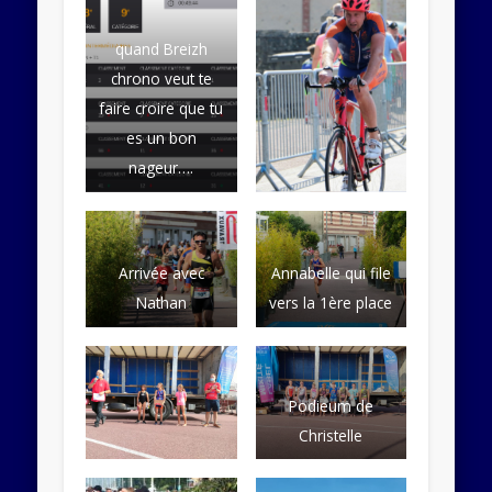
quand Breizh
chrono veut te
faire croire que tu
es un bon
nageur….
Arrivée avec
Annabelle qui file
Nathan
vers la 1ère place
Podieum de
Christelle