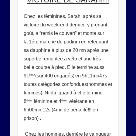
Abonnez-vous
Chez les féminines, Sarah après sa
Rejoignez les 534 autres abonnés
victoire du week-end dernier y prenant
goût, a “remis le couvert” et monte sur
la
1ére marche du podium
en reléguant
sa dauphine à plus de 20 mn après une
superbe remontée à vélo et une très
belle course à pied. Elle termine aussi
ème
91
(sur 400 engagés)
en 5h11mn47s
toutes catégories confondues(hommes et
femmes), Nilda quand à elle termine
ème
ème
8
féminine et 4
vétérane en
6h00mn 12s (4mn de pénalité!!! en
prison) .
Chez les hommes, derrière le vainqueur