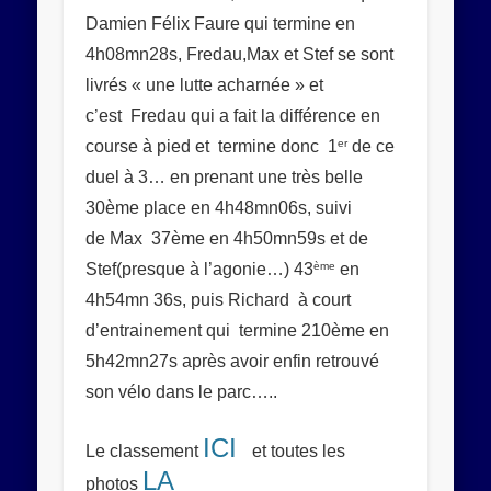
Damien Félix Faure qui termine en
4h08mn28s, Fredau,Max et Stef se sont
livrés « une lutte acharnée » et
c’est Fredau qui a fait la différence en
er
course à pied et termine donc 1
de ce
duel à 3… en prenant une très belle
30ème place en 4h48mn06s, suivi
de Max 37ème en 4h50mn59s et de
ème
Stef(presque à l’agonie…) 43
en
4h54mn 36s, puis Richard à court
d’entrainement qui termine 210ème en
5h42mn27s après avoir enfin retrouvé
son vélo dans le parc…..
ICI
Le classement
et toutes les
LA
photos