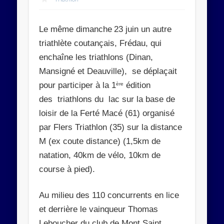
Abonnez-vous
Le
même dimanche
23 juin un autre
Rejoignez les 534 autres abonnés
triathlète coutançais, Frédau, qui
enchaîne les triathlons (Dinan,
Mansigné et Deauville), se déplaçait
pour participer à la 1
édition
ère
des triathlons du lac sur la base de
loisir de la Ferté Macé (61) organisé
par Flers Triathlon (35) sur la distance
M (ex coute distance) (1,5km de
natation, 40km de vélo, 10km de
course à pied).
Au milieu des 110 concurrents en lice
et derrière le vainqueur Thomas
Leboucher du club de Mont Saint