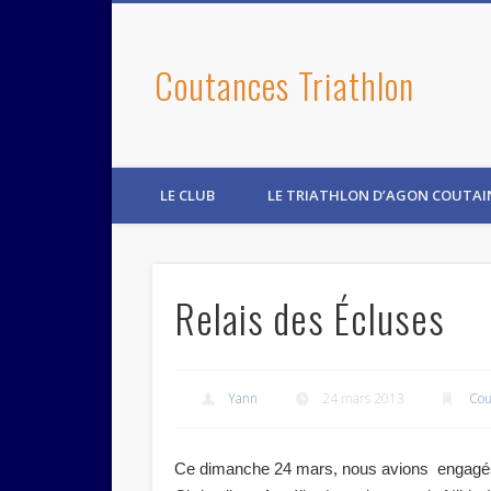
Coutances Triathlon
LE CLUB
LE TRIATHLON D’AGON COUTAI
Relais des Écluses
Yann
24 mars 2013
Cou
C
e dimanche 24 mars, nous avions engagés 2