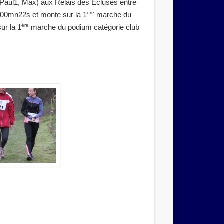
, Paul1, Max) aux Relais des Ecluses entre
ère
00mn22s et monte sur la 1
marche du
ère
ur la 1
marche du podium catégorie club