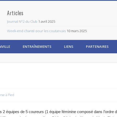
Articles
Journal N°2 du Club
1 avril 2025
Week-end chargé pour les coutançais
10 mars 2025
CLASS TRI
3 mars 2025
NVILLE
ENTRAÎNEMENTS
LIENS
PARTENAIRES
1er Journal Trimestriel CT
8 février 2025
Réunion de la galette
18 janvier 2025
Abonnez-vous à ce blog par email.
Saisissez votre adresse email pour vous abonner à ce blog et recevoir 
Adresse
Email
rse à Pied
Abonnez-vous
 équipes de 5 coureurs (1 équipe féminine composé dans l’ordre des
Rejoignez les 534 autres abonnés