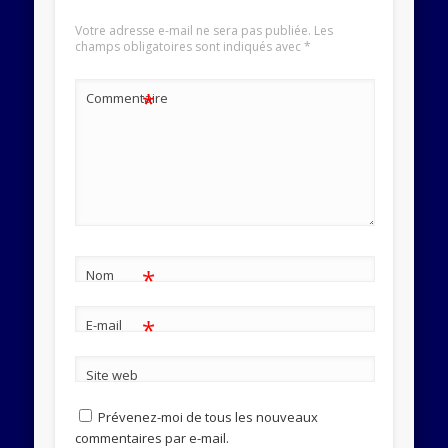
Votre adresse e-mail ne sera pas publiée.
Les
champs obligatoires sont indiqués avec
*
*
Commentaire
*
Nom
*
E-mail
Site web
Prévenez-moi de tous les nouveaux
commentaires par e-mail.