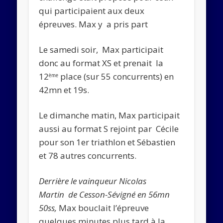
qui participaient aux deux
épreuves. Max y a pris part
Le samedi soir, Max participait
donc au format XS et prenait la
12
place (sur 55 concurrents) en
ème
42mn et 19s.
Le dimanche matin, Max participait
aussi au format S rejoint par Cécile
pour
son 1er triathlon
et Sébastien
et 78 autres concurrents.
Derrière le vainqueur Nicolas
Martin de Cesson-Sévigné en 56mn
50ss,
Max bouclait l’épreuve
quelques minutes plus tard à la