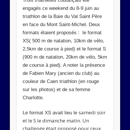
Trois triathlètes coutançais été
Abonnez-vous
engagés ce weekend du 8-9 juin au
triathlon de la Baie du Val Saint Père
Rejoignez les 534 autres abonnés
en face du Mont Saint-Michel. Deux
formats étaient proposés : le format
XS( 500 m de natation, 10km de vélo,
2,5km de course à pied) et le format S
(900 m de natation, 20km de vélo, 5km
de course à pied). A noter la présence
de Fabien Mary (ancien du club) au
couleur de Caen triathlon (en rouge
sur les photos) et de sa femme
Charlotte.
samedi soir
Le format XS avait lieu le
et le S le dimanche matin. Un
challenge était proposé pour ceux